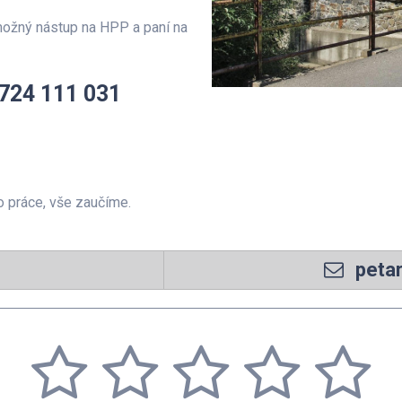
ožný nástup na HPP a paní na
 724 111 031
o práce, vše zaučíme.
1
peta