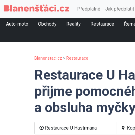
Předplatné
Jak předplatit
Auto-moto
Obchody
Reality
Restaurace
Řeme
Blanenstaci.cz
>
Restaurace
Restaurace U H
přijme pomocné
a obsluha myčk
Restaurace U Hastrmana
Kop