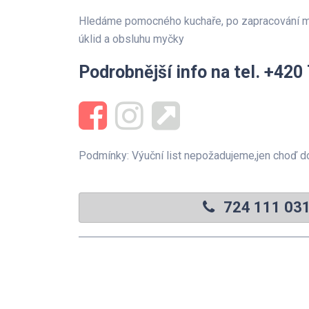
Hledáme pomocného kuchaře, po zapracování m
úklid a obsluhu myčky
Podrobnější info na tel. +420
Podmínky: Výuční list nepožadujeme,jen choď d
724 111 03