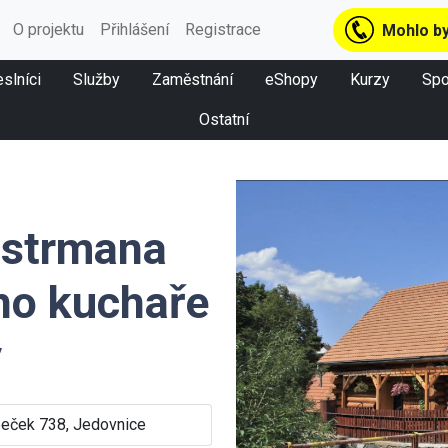
O projektu
Přihlášení
Registrace
Mohlo by
slníci
Služby
Zaměstnání
eShopy
Kurzy
Spo
Ostatní
astrmana
ho kuchaře
y
eček 738, Jedovnice