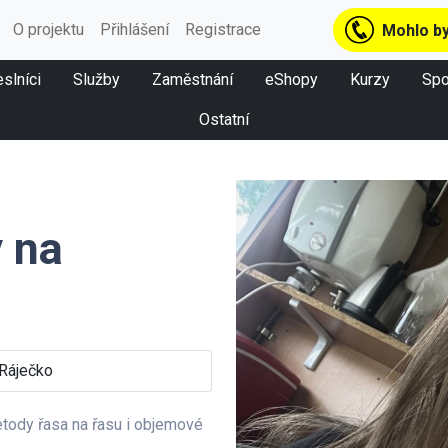
O projektu
Přihlášení
Registrace
Mohlo by
slníci
Služby
Zaměstnání
eShopy
Kurzy
Spo
Ostatní
 na
Ráječko
tody řasa na řasu i objemové