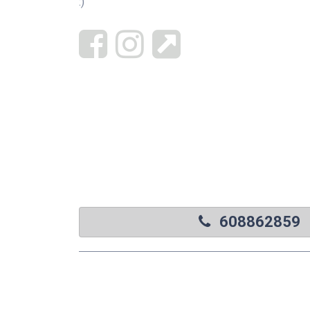
:)
608862859