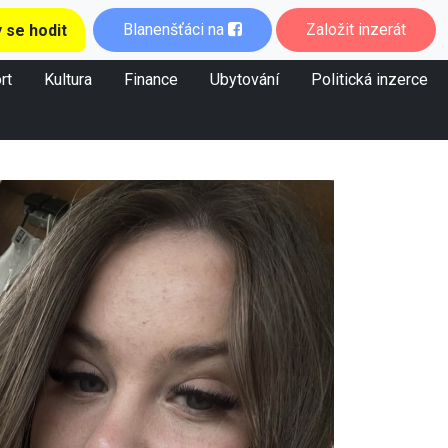
Blanenšťáci na
Založit inzerát
 se hodit
rt
Kultura
Finance
Ubytování
Politická inzerce