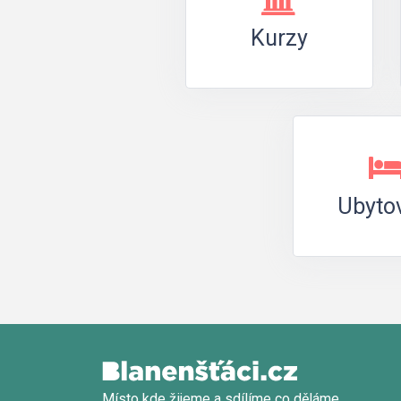
Kurzy
Ubyto
Místo kde žijeme a sdílíme co děláme.