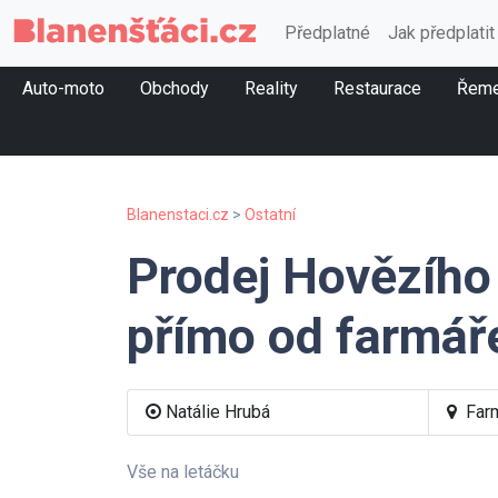
Předplatné
Jak předplatit
Auto-moto
Obchody
Reality
Restaurace
Řeme
Blanenstaci.cz
>
Ostatní
Prodej Hovězíh
přímo od farmář
Natálie Hrubá
Farm
Vše na letáčku