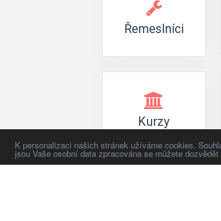
Řemeslníci
Kurzy
K personalizaci našich stránek užíváme cookies. Souhlas
jsou Vaše osobní data zpracována se můžete dozvědět v
Ubyto