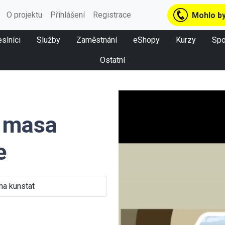
O projektu
Přihlášení
Registrace
Mohlo by
slníci
Služby
Zaměstnání
eShopy
Kurzy
Spo
Ostatní
o masa
e
a kunstat