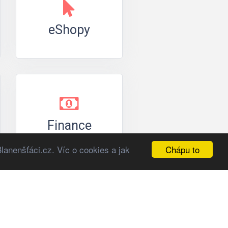
eShopy
Finance
Chápu to
lanenšťáci.cz. Víc o cookies a jak
tatní