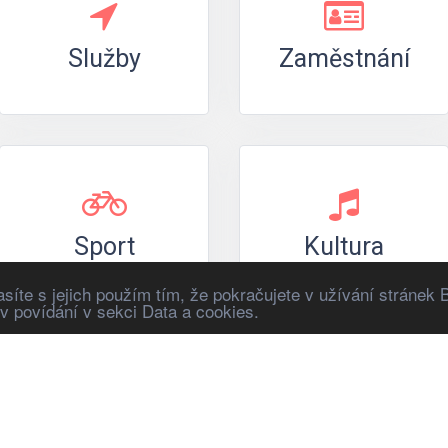
Služby
Zaměstnání
Sport
Kultura
íte s jejich použím tím, že pokračujete v užívání stránek B
 povídání v sekci Data a cookies.
vání
Politika
Os