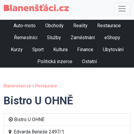
Auto-moto
Obchody
Reality
Restaurace
Řemeslníci
Služby
Zaměstnání
eShopy
Kurzy
Sport
Kultura
Finance
Ubytování
Politická inzerce
Ostatní
Blanenstaci.cz
>
Restaurace
Bistro U OHNĚ
Bistro U OHNĚ
Edvarda Beneše 2497/1