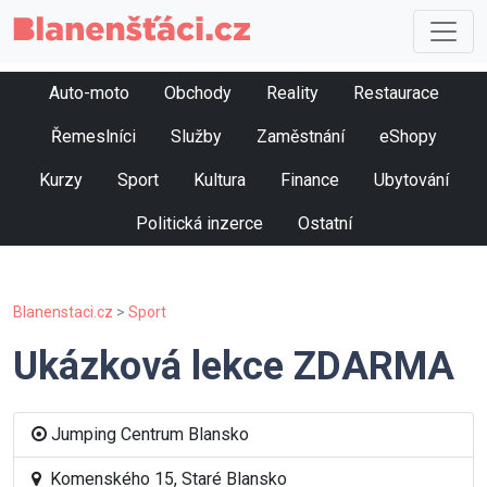
Auto-moto
Obchody
Reality
Restaurace
Řemeslníci
Služby
Zaměstnání
eShopy
Kurzy
Sport
Kultura
Finance
Ubytování
Politická inzerce
Ostatní
Blanenstaci.cz
>
Sport
Ukázková lekce ZDARMA
Jumping Centrum Blansko
Komenského 15, Staré Blansko