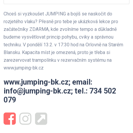
Chceš si vyzkoušet JUMPING a bojíš se naskočit do
rozjetého vlaku? Přesně pro tebe je ukázková lekce pro
začátečníky ZDARMA, kde zvolníme tempo a důkladně
budeme vysvětlovat princip pohybu, cviky a správnou
techniku. V pondělí 13.2. v 17:30 hod na Orlovně na Starém
Blansku. Kapacita míst je omezená, proto je třeba si
zarezervovat trampolínku v rezervačním systému na
www.jumping-bk.cz
www.jumping-bk.cz; email:
info@jumping-bk.cz; tel.: 734 502
079